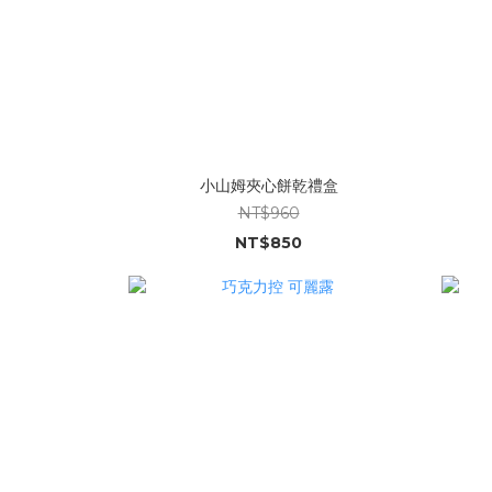
小山姆夾心餅乾禮盒
NT$960
NT$850