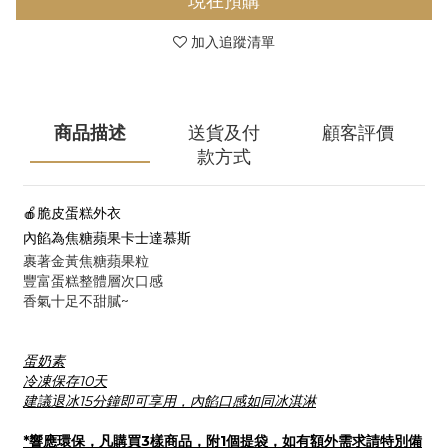
現在預購
加入追蹤清單
商品描述
送貨及付
顧客評價
款方式
🍎脆皮蛋糕外衣
內餡為焦糖蘋果卡士達慕斯
裹著金黃焦糖蘋果粒
豐富蛋糕整體層次口感
香氣十足不甜膩~
蛋奶素
冷凍保存10天
建議退冰15分鐘即可享用，內餡口感如同冰淇淋
*響應環保，凡購買3樣商品，附1個提袋，如有額外需求請特別備