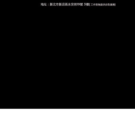
地址：新北市新店區永安街19號 3樓(
工作室無提供自取服務)